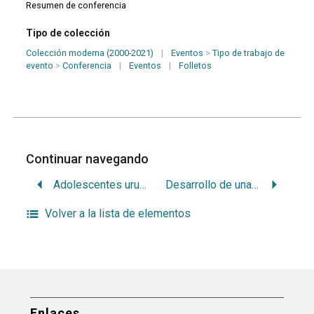
Resumen de conferencia
Tipo de colección
Colección moderna (2000-2021)
|
Eventos
>
Tipo de trabajo de
evento
>
Conferencia
|
Eventos
|
Folletos
Continuar navegando
Adolescentes uruguayos y brasileños con piercing bucal, perfil y complicaciones
Desarrollo de una nueva técnica computarizada para el análisis refleximétrico simultáneo en tres pares craneanos, utilizando retroalimentación visual alternante
Volver a la lista de elementos
Enlaces