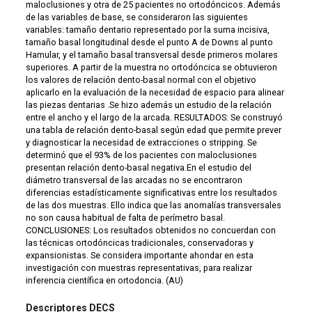
maloclusiones y otra de 25 pacientes no ortodóncicos. Además
de las variables de base, se consideraron las siguientes
variables: tamaño dentario representado por la suma incisiva,
tamaño basal longitudinal desde el punto A de Downs al punto
Hamular, y el tamaño basal transversal desde primeros molares
superiores. A partir de la muestra no ortodóncica se obtuvieron
los valores de relación dento-basal normal con el objetivo
aplicarlo en la evaluación de la necesidad de espacio para alinear
las piezas dentarias .Se hizo además un estudio de la relación
entre el ancho y el largo de la arcada. RESULTADOS: Se construyó
una tabla de relación dento-basal según edad que permite prever
y diagnosticar la necesidad de extracciones o stripping. Se
determinó que el 93% de los pacientes con maloclusiones
presentan relación dento-basal negativa.En el estudio del
diámetro transversal de las arcadas no se encontraron
diferencias estadísticamente significativas entre los resultados
de las dos muestras. Ello indica que las anomalías transversales
no son causa habitual de falta de perímetro basal.
CONCLUSIONES: Los resultados obtenidos no concuerdan con
las técnicas ortodóncicas tradicionales, conservadoras y
expansionistas. Se considera importante ahondar en esta
investigación con muestras representativas, para realizar
inferencia científica en ortodoncia. (AU)
Descriptores DECS