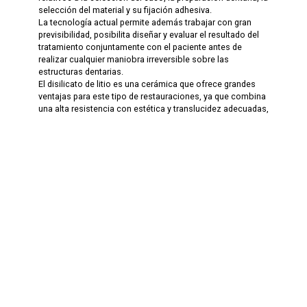
selección del material y su fijación adhesiva.
La tecnología actual permite además trabajar con gran
previsibilidad, posibilita diseñar y evaluar el resultado del
tratamiento conjuntamente con el paciente antes de
realizar cualquier maniobra irreversible sobre las
estructuras dentarias.
El disilicato de litio es una cerámica que ofrece grandes
ventajas para este tipo de restauraciones, ya que combina
una alta resistencia con estética y translucidez adecuadas,
además que permite ser unida adhesivamente.
Los laminados cerámicos de disilicato de litio son una
alternativa excelente para rehabilitar la sonrisa.
Tutor o tutores
Mario Héctor Pacheco
Institución
Universidad de la República. Facultad de Odontología.
Escuela de Graduados