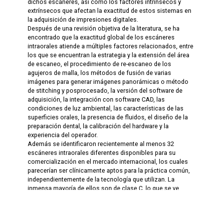
dichos escáneres, así como los factores intrínsecos y
extrínsecos que afectan la exactitud de estos sistemas en
la adquisición de impresiones digitales.
Después de una revisión objetiva de la literatura, se ha
encontrado que la exactitud global de los escáneres
intraorales atiende a múltiples factores relacionados, entre
los que se encuentran la estrategia y la extensión del área
de escaneo, el procedimiento de re-escaneo de los
agujeros de malla, los métodos de fusión de varias
imágenes para generar imágenes panorámicas o método
de stitching y posprocesado, la versión del software de
adquisición, la integración con software CAD, las
condiciones de luz ambiental, las características de las
superficies orales, la presencia de fluidos, el diseño de la
preparación dental, la calibración del hardware y la
experiencia del operador.
Además se identificaron recientemente al menos 32
escáneres intraorales diferentes disponibles para su
comercialización en el mercado internacional, los cuales
parecerían ser clínicamente aptos para la práctica común,
independientemente de la tecnología que utilizan. La
inmensa mayoría de ellos son de clase C, lo que se ve
como una tendencia del mercado actual.
Cada tecnología debe considerarse en el contexto de la
actividad individual, los requisitos y las expectativas de los