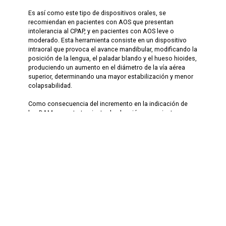
Es así como este tipo de dispositivos orales, se
recomiendan en pacientes con AOS que presentan
intolerancia al CPAP, y en pacientes con AOS leve o
moderado. Esta herramienta consiste en un dispositivo
intraoral que provoca el avance mandibular, modificando la
posición de la lengua, el paladar blando y el hueso hioides,
produciendo un aumento en el diámetro de la vía aérea
superior, determinando una mayor estabilización y menor
colapsabilidad.
Como consecuencia del incremento en la indicación de
los DAM como tratamiento de elección en pacientes con
AOS, resulta imprescindible contar con herramientas
digitales que permitan optimizar los resultados de esta
terapia.
Es así que las tecnologías digitales basadas en diseño
asistido por computadora y fabricación asistida por
computadora (CAD/CAM), permiten el uso del Flujo Digital
(FD) en la fabricación de diferentes tipos de dispositivos
ortopédicos, entre ellos, los DAM.
De manera complementaria, los articuladores virtuales
permiten simular de manera precisa la articulación del