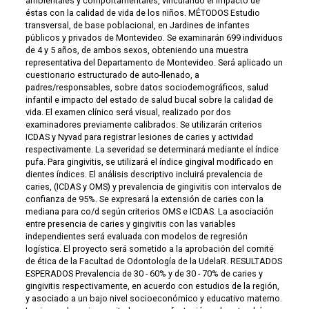
ambientales y comportamentales, vinculando el impacto de
éstas con la calidad de vida de los niños. MÉTODOS Estudio
transversal, de base poblacional, en Jardines de infantes
públicos y privados de Montevideo. Se examinarán 699 individuos
de 4 y 5 años, de ambos sexos, obteniendo una muestra
representativa del Departamento de Montevideo. Será aplicado un
cuestionario estructurado de auto-llenado, a
padres/responsables, sobre datos sociodemográficos, salud
infantil e impacto del estado de salud bucal sobre la calidad de
vida. El examen clínico será visual, realizado por dos
examinadores previamente calibrados. Se utilizarán criterios
ICDAS y Nyvad para registrar lesiones de caries y actividad
respectivamente. La severidad se determinará mediante el índice
pufa. Para gingivitis, se utilizará el índice gingival modificado en
dientes índices. El análisis descriptivo incluirá prevalencia de
caries, (ICDAS y OMS) y prevalencia de gingivitis con intervalos de
confianza de 95%. Se expresará la extensión de caries con la
mediana para co/d según criterios OMS e ICDAS. La asociación
entre presencia de caries y gingivitis con las variables
independientes será evaluada con modelos de regresión
logística. El proyecto será sometido a la aprobación del comité
de ética de la Facultad de Odontología de la UdelaR. RESULTADOS
ESPERADOS Prevalencia de 30 - 60% y de 30 - 70% de caries y
gingivitis respectivamente, en acuerdo con estudios de la región,
y asociado a un bajo nivel socioeconómico y educativo materno.