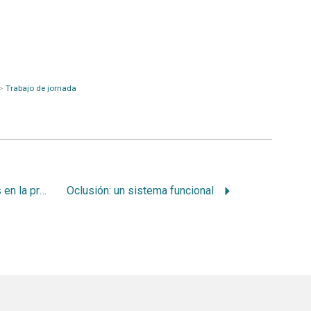
>
Trabajo de jornada
Medidas quirúrgicas en la prevención de maloclusiones
Oclusión: un sistema funcional