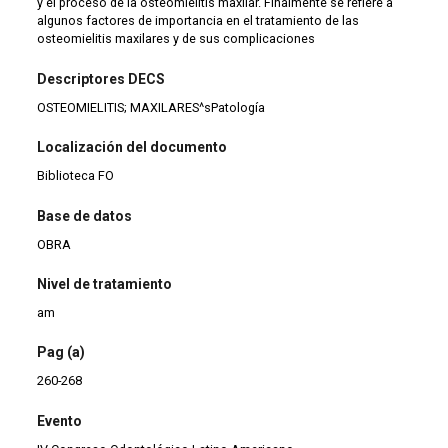
y el proceso de la osteomielitis maxilar. Finalmente se refiere a
algunos factores de importancia en el tratamiento de las
osteomielitis maxilares y de sus complicaciones
Descriptores DECS
OSTEOMIELITIS; MAXILARES^sPatología
Localización del documento
Biblioteca FO
Base de datos
OBRA
Nivel de tratamiento
am
Pag (a)
260-268
Evento