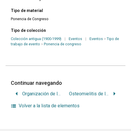
Tipo de material
Ponencia de Congreso
Tipo de colección
Colección antigua (1900-1999)
|
Eventos
|
Eventos
>
Tipo de
trabajo de evento
>
Ponencia de congreso
Continuar navegando
Organización de las clínicas odontológicas en los servicios de asistencia y prevención antituberculosa del Uruguay
Osteomielitis de los maxilares de origen dentario
Volver a la lista de elementos