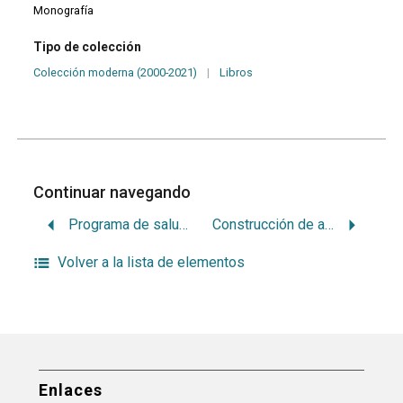
Monografía
Tipo de colección
Colección moderna (2000-2021)
|
Libros
Continuar navegando
Programa de salud bucal en el jardin ‘Gabriela Mistral’
Construcción de aparatos de prótesis parcial removible
Volver a la lista de elementos
Enlaces