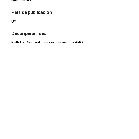
País de publicación
UY
Descripción local
Folleto. Disponible en colección de BNO.
Tipo de documento
Monografía
Tipo de material
Monografía
Tipo de colección
Colección moderna (2000-2021)
|
Folletos