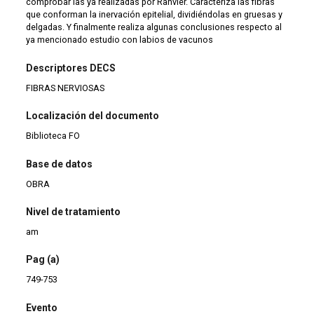
comprobar las ya realizadas por Ranvier. Caracteriza las fibras
que conforman la inervación epitelial, dividiéndolas en gruesas y
delgadas. Y finalmente realiza algunas conclusiones respecto al
ya mencionado estudio con labios de vacunos
Descriptores DECS
FIBRAS NERVIOSAS
Localización del documento
Biblioteca FO
Base de datos
OBRA
Nivel de tratamiento
am
Pag (a)
749-753
Evento