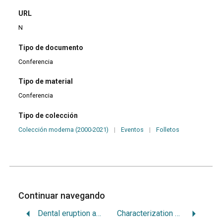
URL
N
Tipo de documento
Conferencia
Tipo de material
Conferencia
Tipo de colección
Colección moderna (2000-2021)
|
Eventos
|
Folletos
Continuar navegando
Dental eruption and caries activity: is it a risk factor in adolescents?
Characterization of morbidity and ortality from automobile accidents using temporal spatial epidemiological tools in Brazil between 2000 and 2015