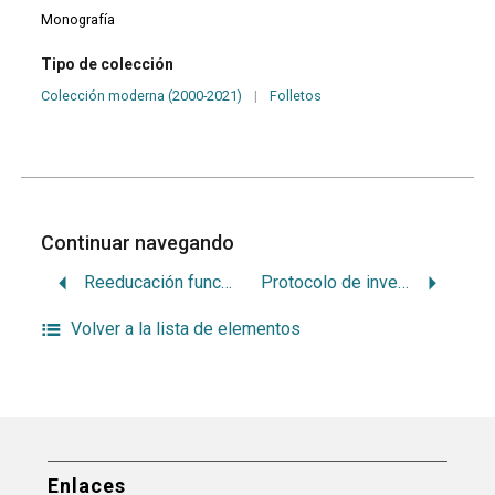
Monografía
Tipo de colección
Colección moderna (2000-2021)
|
Folletos
Continuar navegando
Reeducación funcional y mioterapia
Protocolo de investigación[estudio epidemiológico del estatus gingivo-periodontal en pacientes que concurren a la clínica de Odontopediatria de la Facultad de Odontología de la Udelar en el año 2002]
Volver a la lista de elementos
Enlaces