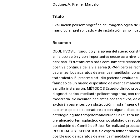
Oddone, A; Kreiner, Marcelo
Título
Evaluación polisomnográfica de imagenológica de u
mandibular, prefabricado y de instalación simplifica
Resumen
OBJETIVOS El ronquido y la apnea del sueño constit
en la población y con importantes secuelas a nivel 
nervioso. El tratamiento más comúnmente recomen
positiva continua de la vía aérea (CPAP) pero es rec
pacientes. Los aparatos de avance mandibular cons
tratamiento. El presente estudio pretende evaluar el 
faringeo de un nuevo dispositivo de avance mandibul
sencilla instalación. MÉTODOS Estudio clínico prospe
diagnosticados, mediante polisomnograma, con ron
moderada. Se incluirán pacientes consecutivos, de
excluirán pacientes con obstrucción rinofaríngea o t
pacientes poco colaboradores o con alguna discapa
patología aguda témporomandibular. Se utlizará u
prefabricado, termoplástico con posibilidad de regu
aprobación de Comité de Ética. Se realizará procesa
RESULTADOS ESPERADOS Se espera brindar nueva evi
posible uso de aparatos de avance mandibular prefa