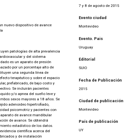
7 y 8 de agosto de 2015
Evento ciudad
n nuevo dispositivo de avance
Montevideo
da
Evento. Pais
Uruguay
uyen patologías de alta prevalencia
cardiovascular y del sistema
Editorial
dado es un aparato de presión
hazado por un porcentaje alto de
SUIO
tituyen una segunda línea de
efecto terapéutico y sobre el espacio
Fecha de Publicación
ar, prefabricado, de bajo costo y
ctivo. Se incluirán pacientes
2015
quido y/o apnea del sueño leve y
 ambos sexos mayores a 18 años. Se
Ciudad de publicación
ejido adenoideo hipertrofiado,
Montevideo
cidad psicomotriz y pacientes con
n aparato de avance mandibular
lación de avance. Se obtendrá
País de publicación
miento estadístico de los datos.
UY
dencia científica acerca del
bricados y de instalación