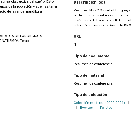
a apnea obstructiva del sueño. Esto
Descripción local
rupos de la población y además tener
Resumen No.42 Sociedad Uruguaya d
efecto del avance mandibular
of the International Association fo
resúmenes de trabajo. 7 y 8 de agos
colección de monografías de la BNO
APARATOS ORTODONCICOS
URL
NATISMO^sTerapia
N
Tipo de documento
Resumen de conferencia
Tipo de material
Resumen de conferencia
Tipo de colección
Colección moderna (2000-2021)
|
|
Eventos
|
Folletos