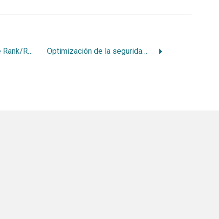
Inmunoexpresión de Rank/Rank-L/OPG en pacientes sanos, con periodontitis crónica y agresiva
Optimización de la seguridad del paciente en odontología. Apoyo a la gestión sanitaria y de farmacovigilancia para los pacientes que ingresan a Facultad de Odontología de la Universida de la República- FO. Udelar, Uruguay