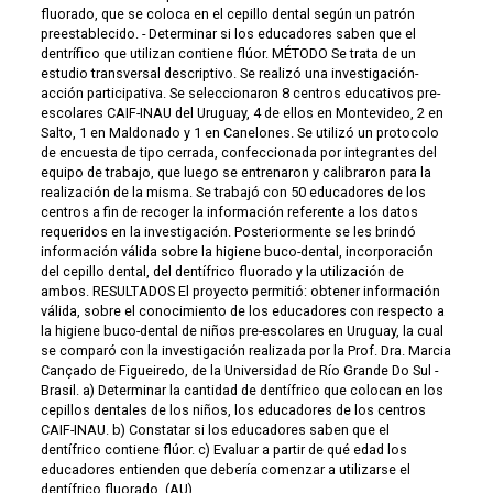
fluorado, que se coloca en el cepillo dental según un patrón
preestablecido. - Determinar si los educadores saben que el
dentrífico que utilizan contiene flúor. MÉTODO Se trata de un
estudio transversal descriptivo. Se realizó una investigación-
acción participativa. Se seleccionaron 8 centros educativos pre-
escolares CAIF-INAU del Uruguay, 4 de ellos en Montevideo, 2 en
Salto, 1 en Maldonado y 1 en Canelones. Se utilizó un protocolo
de encuesta de tipo cerrada, confeccionada por integrantes del
equipo de trabajo, que luego se entrenaron y calibraron para la
realización de la misma. Se trabajó con 50 educadores de los
centros a fin de recoger la información referente a los datos
requeridos en la investigación. Posteriormente se les brindó
información válida sobre la higiene buco-dental, incorporación
del cepillo dental, del dentífrico fluorado y la utilización de
ambos. RESULTADOS El proyecto permitió: obtener información
válida, sobre el conocimiento de los educadores con respecto a
la higiene buco-dental de niños pre-escolares en Uruguay, la cual
se comparó con la investigación realizada por la Prof. Dra. Marcia
Cançado de Figueiredo, de la Universidad de Río Grande Do Sul -
Brasil. a) Determinar la cantidad de dentífrico que colocan en los
cepillos dentales de los niños, los educadores de los centros
CAIF-INAU. b) Constatar si los educadores saben que el
dentífrico contiene flúor. c) Evaluar a partir de qué edad los
educadores entienden que debería comenzar a utilizarse el
dentífrico fluorado. (AU)