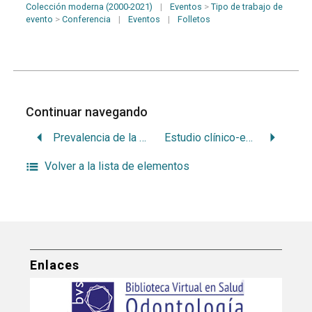
Colección moderna (2000-2021)
|
Eventos
>
Tipo de trabajo de
evento
>
Conferencia
|
Eventos
|
Folletos
Continuar navegando
Prevalencia de la resistencia bacteriana en flora bucal en niños de 4 a 8 años
Estudio clínico-epidemiológico del diagnóstico temprano con la técnica de citología exfoliativa de la candidiasis bucal en el síndrome de Down
Volver a la lista de elementos
Enlaces