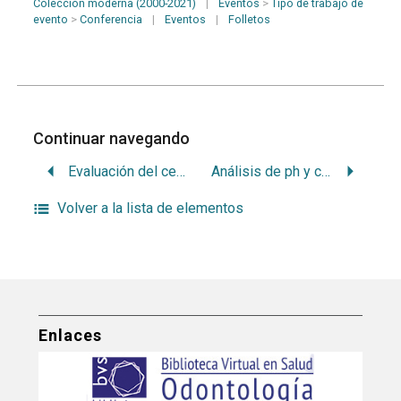
Colección moderna (2000-2021)
|
Eventos
>
Tipo de trabajo de
evento
>
Conferencia
|
Eventos
|
Folletos
Continuar navegando
Evaluación del cepillado dental y situación bucal en adultos jóvenes. Uruguay.
Análisis de ph y conentracion de peroxido de hidrogeno en productos de blanqueamiento de uso profesional. Estudio preliminar
Volver a la lista de elementos
Enlaces