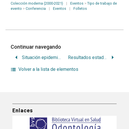
Colección moderna (2000-2021)
|
Eventos
>
Tipo de trabajo de
evento
>
Conferencia
|
Eventos
|
Folletos
Continuar navegando
Situación epidemiológica de caries y necesidades de tratamiento de adultos en situación de exclusión social. Montevideo, Uruguay 2007.
Resultados estadísticos sobre salud bucal durante la ejecución de un proyecto de innovaciones educativas
Volver a la lista de elementos
Enlaces