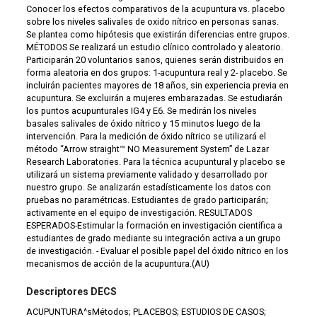
Conocer los efectos comparativos de la acupuntura vs. placebo
sobre los niveles salivales de oxido nítrico en personas sanas.
Se plantea como hipótesis que existirán diferencias entre grupos.
MÉTODOS Se realizará un estudio clínico controlado y aleatorio.
Participarán 20 voluntarios sanos, quienes serán distribuidos en
forma aleatoria en dos grupos: 1-acupuntura real y 2- placebo. Se
incluirán pacientes mayores de 18 años, sin experiencia previa en
acupuntura. Se excluirán a mujeres embarazadas. Se estudiarán
los puntos acupunturales IG4 y E6. Se medirán los niveles
basales salivales de óxido nítrico y 15 minutos luego de la
intervención. Para la medición de óxido nítrico se utilizará el
método “Arrow straight™ NO Measurement System” de Lazar
Research Laboratories. Para la técnica acupuntural y placebo se
utilizará un sistema previamente validado y desarrollado por
nuestro grupo. Se analizarán estadísticamente los datos con
pruebas no paramétricas. Estudiantes de grado participarán;
activamente en el equipo de investigación. RESULTADOS
ESPERADOS-Estimular la formación en investigación científica a
estudiantes de grado mediante su integración activa a un grupo
de investigación. - Evaluar el posible papel del óxido nítrico en los
mecanismos de acción de la acupuntura.(AU)
Descriptores DECS
ACUPUNTURA^sMétodos; PLACEBOS; ESTUDIOS DE CASOS;