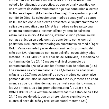
concurrían a un centro asistencial. MÉTODOS: Se realizó un
estudio longitudinal, prospectivo, observacional y analítico con
una muestra de 20 binomios madre-hijo que concurrían al centro
Dr. Badano Repetto (Montevideo, Uruguay). Fue aprobado por el
comité de ética. Se seleccionaron madres sanas y niños sanos
de 0-9 meses con o sin dientes presentes, cuya primera toma de
saliva diera negativa para S.M. A las madres se les ralizó una
encuesta estructurada, examen clínico y toma de saliva no
estimulada al inicio. A los niños, examen clínico y toma salival
con asa plástica en cada control, concidente con el control
pediátrico. Recuento microbiológico cuantitativo en medio 'Agar
Gold'. Variables: edad y nivel de ocntaminación promedio del
niño con SM, relacionado con sexo del niño, educación y edad
materna. RESULTADOS: En el análisis de sobrevida, la mediana de
contaminación fue 21, 15 meses y el nivel promedio de
contaminación 1,9x10 '3 uniades formadoras de colonias (UFC).
Los varones se contaminaron a los 21,6 meses de edad y las
niñas a los 20,7 meses. Los niños cuyas madres cursaron nivel
primario de estudios se contaminaron a los 22,2 meses de edad,
mientras que los niños de madres de nivel secundario y más, a
los 20,1 meses. La edad promedio materna fue 23,8 +- 6,47.
CONCLUSIONES: La ventana de infectividad fue establecida a los
21, 15 meses de edad, con un diferencia no significativa en
cuanto al sexo del niño y nivel educacional materno.(AU)