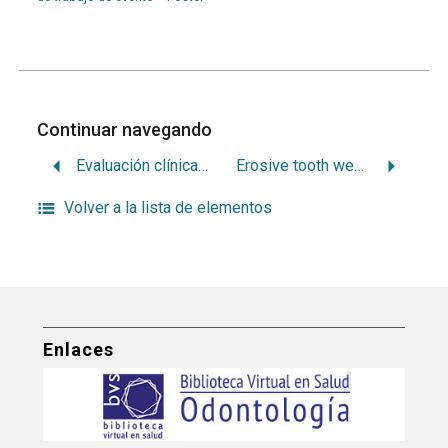
Continuar navegando
Evaluación clínica de restauraciones adhesivas después de remoción parcial de tejido cariado (RPTC) en dientes deciduos.
Erosive tooth wear among 12-year-old schoolchildren: a population-based cross-sectional study in Montevideo, Uruguay
Volver a la lista de elementos
Enlaces