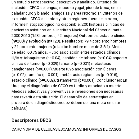
un estudio retrospectivo, descriptivo y analítico. Criterios de
inclusión: CECO de lengua, mucosa yugal, piso de boca, encía,
paladar duro y blando, amígdalas y área retromolar. Criterios de
exclusión: CECO de labios y otras regiones fuera de la boca,
informe histopatológico no disponible. 200 historias clínicas de
pacientes asistidos en el Instituto Nacional del Cáncer durante
2000-2010 (158 hombres, 42 mujeres) Outcomes: estadio clínico
(n=200) y evolución (n=123). Resultados: 79.4 porciento hombres
y 21 porciento mujeres (relación hombre-mujer de 3.8:1). Media
de edad: 60.75 años. Hubo asociación entre estadios clínicos
III/IV y: tabaquismo (p=0.04), cantidad de tabaco (p=0.04) aspecto
clínico del tumor (p=0.009) tamaño (p=0.001) metástasis
ganglionares (p=0.001).Muerte tuvo asociación con:úlceras
(p=0.02), tamaño (p=0.001), metástasis regionales (p=0.016),
estadio clínico (p=0.002), tratamiento (p=0.001). Conclusiones: En
Uruguay el diagnóstico de CECO es tardío y asociado a muerte.
Medidas educativas y preventivas e inversiones son necesarias
para revertir esta situación. El desarrollo de estrategias en
procura de un diagnósticoprecoz deben ser una meta en este
país.(AU)
Descriptores DECS
CARCINOMA DE CELULAS ESCAMOSAS; INFORMES DE CASOS