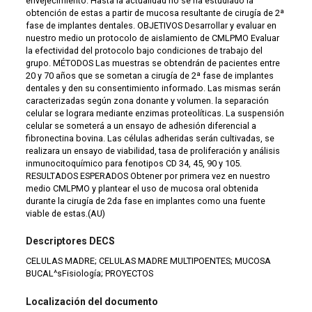
envejecimiento. Hasta la actualidad no se ha estudiado la
obtención de estas a partir de mucosa resultante de cirugía de 2ª
fase de implantes dentales. OBJETIVOS Desarrollar y evaluar en
nuestro medio un protocolo de aislamiento de CMLPMO Evaluar
la efectividad del protocolo bajo condiciones de trabajo del
grupo. MÉTODOS Las muestras se obtendrán de pacientes entre
20 y 70 años que se sometan a cirugía de 2ª fase de implantes
dentales y den su consentimiento informado. Las mismas serán
caracterizadas según zona donante y volumen. la separación
celular se lograra mediante enzimas proteolíticas. La suspensión
celular se someterá a un ensayo de adhesión diferencial a
fibronectina bovina. Las células adheridas serán cultivadas, se
realizara un ensayo de viabilidad, tasa de proliferación y análisis
inmunocitoquímico para fenotipos CD 34, 45, 90 y 105.
RESULTADOS ESPERADOS Obtener por primera vez en nuestro
medio CMLPMO y plantear el uso de mucosa oral obtenida
durante la cirugía de 2da fase en implantes como una fuente
viable de estas.(AU)
Descriptores DECS
CELULAS MADRE; CELULAS MADRE MULTIPOENTES; MUCOSA
BUCAL^sFisiología; PROYECTOS
Localización del documento