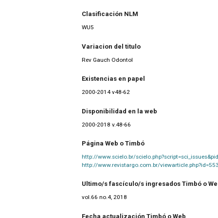
Clasificación NLM
WU5
Variacion del titulo
Rev Gauch Odontol
Existencias en papel
2000-2014 v48-62
Disponibilidad en la web
2000-2018 v.48-66
Página Web o Timbó
http://www.scielo.br/scielo.php?script=sci_issues
http://www.revistargo.com.br/viewarticle.php?id=55
Ultimo/s fascículo/s ingresados Timbó o W
vol.66 no.4, 2018
Fecha actualización Timbó o Web