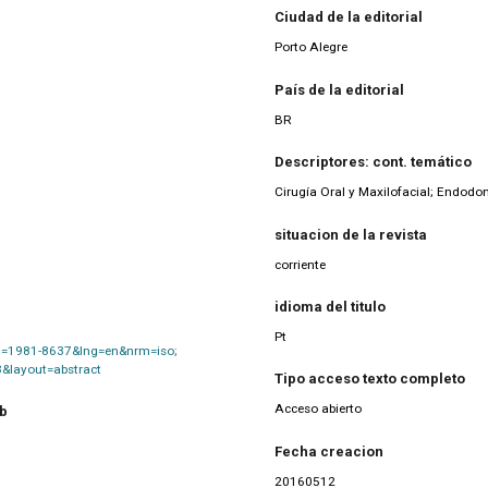
Ciudad de la editorial
Porto Alegre
País de la editorial
BR
Descriptores: cont. temático
Cirugía Oral y Maxilofacial; Endodo
situacion de la revista
corriente
idioma del titulo
Pt
&pid=1981-8637&lng=en&nrm=iso;
3&layout=abstract
Tipo acceso texto completo
Acceso abierto
eb
Fecha creacion
20160512