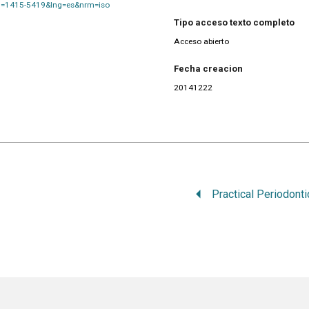
&pid=1415-5419&lng=es&nrm=iso
Tipo acceso texto completo
Acceso abierto
Fecha creacion
20141222