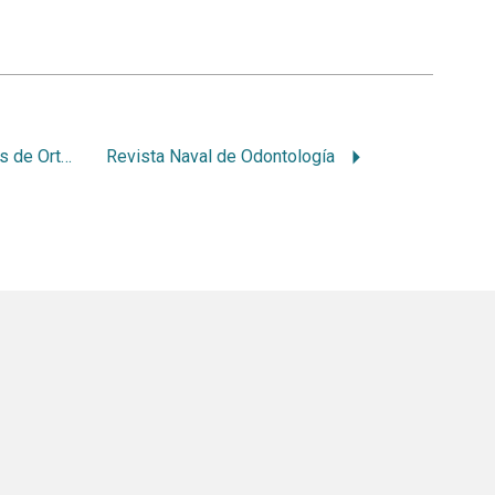
Revista Dental Press de Ortodontia e Ortopedia Facial
Revista Naval de Odontología