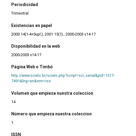
Periodicidad
Trimestral
Existencias en papel
2000 14(1-4+Supl.); 2001 15(1).; 2000-2003 v14-17
Disponibilidad en la web
2000-2003 v14-17
Página Web o Timbó
http://www.scielo.br/scielo.php?script=sci_serial&pid=1517-
7491&lng=en&nrm=iso
Volumen que empieza nuestra coleccion
14
Número que empieza nuestra coleccion
1
ISSN