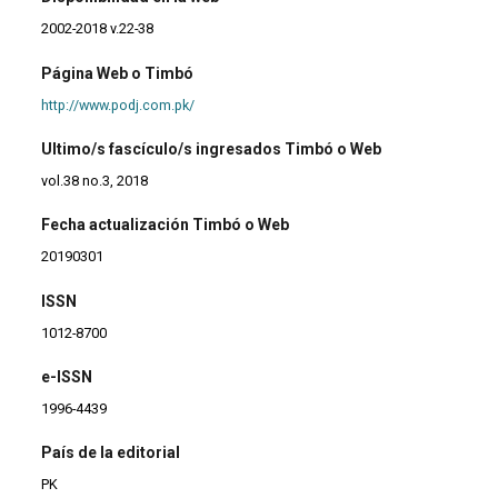
2002-2018 v.22-38
Página Web o Timbó
http://www.podj.com.pk/
Ultimo/s fascículo/s ingresados Timbó o Web
vol.38 no.3, 2018
Fecha actualización Timbó o Web
20190301
ISSN
1012-8700
e-ISSN
1996-4439
País de la editorial
PK