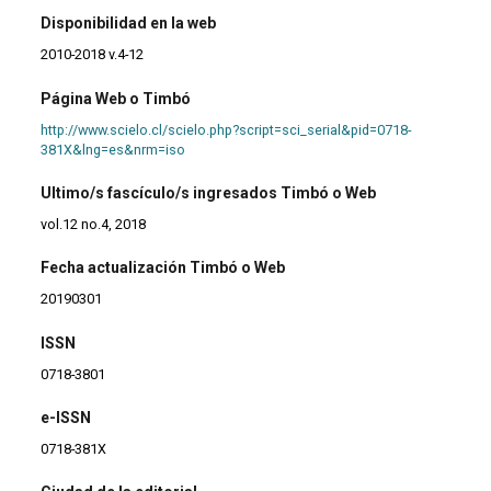
Disponibilidad en la web
2010-2018 v.4-12
Página Web o Timbó
http://www.scielo.cl/scielo.php?script=sci_serial&pid=0718-
381X&lng=es&nrm=iso
Ultimo/s fascículo/s ingresados Timbó o Web
vol.12 no.4, 2018
Fecha actualización Timbó o Web
20190301
ISSN
0718-3801
e-ISSN
0718-381X