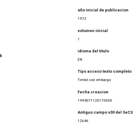
año inicial de publicacion
1972
volumen inicial
1
idioma del titulo
eb
EN
Tipo acceso texto completo
Timbó con embargo
Fecha creacion
1994071120170500
Antiguo campo v30 del SeCS
12646