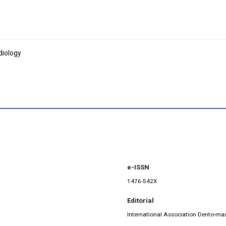
diology
e-ISSN
1476-542X
Editorial
International Association Dento-max