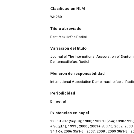
Clasificación NLM
WN230
Título abreviado
Dent Maxillofac Radiol
Variacion del titulo
Journal of The International Association of Dentoma
Dentomaxillofac. Radiol
Mencion de responsabilidad
International Association Dento-maxillo-facial Radi
Periodicidad
Bimestral
Existencias en papel
1986-1987 (Sup. 9); 1988; 1989 18(2-4); 1990-1995;
+ Suppl.1); 1999 ; 2000 ; 2001+ Supl.1); 2002; 2003
34(1-6); 2006 35(1-6); 2007; 2008 ; 2009 38(1-8); 2