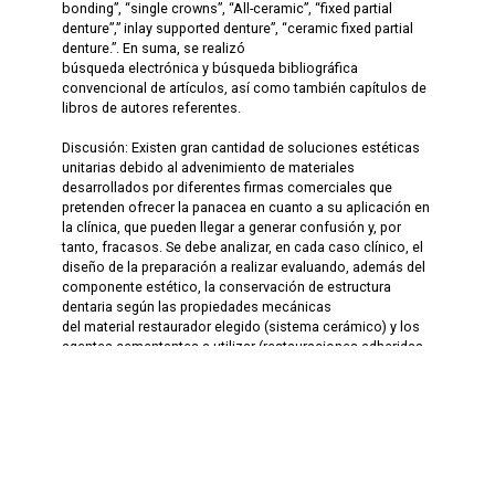
bonding”, “single crowns”, “All-ceramic”, “fixed partial
denture”,” inlay supported denture”, “ceramic fixed partial
denture.”. En suma, se realizó
búsqueda electrónica y búsqueda bibliográfica
convencional de artículos, así como también capítulos de
libros de autores referentes.
Discusión: Existen gran cantidad de soluciones estéticas
unitarias debido al advenimiento de materiales
desarrollados por diferentes firmas comerciales que
pretenden ofrecer la panacea en cuanto a su aplicación en
la clínica, que pueden llegar a generar confusión y, por
tanto, fracasos. Se debe analizar, en cada caso clínico, el
diseño de la preparación a realizar evaluando, además del
componente estético, la conservación de estructura
dentaria según las propiedades mecánicas
del material restaurador elegido (sistema cerámico) y los
agentes cementantes a utilizar (restauraciones adheridas
o convencionales). Por ello surge el concepto de bio-
sustitución, mediante la utilización de resinas compuestas
para suplantar el tejido dentinario perdido intentando imitar
sus propiedades físicas, y dando inicio a un nuevo
concepto en el diseño de preparaciones para
restauraciones dentarias indirectas parciales en piezas
posteriores.