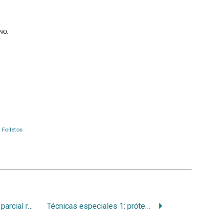
BNO.
Folletos
Aparato de prótesis parcial removible
Técnicas especiales 1: prótesis inmediata, prótesis hibrida, prótesis articulada, prótesis bipartita, eje de inserción racional, prótesis para el enfermo periodontal, prótesis con cerrojos, prótesis asistidas por implantes