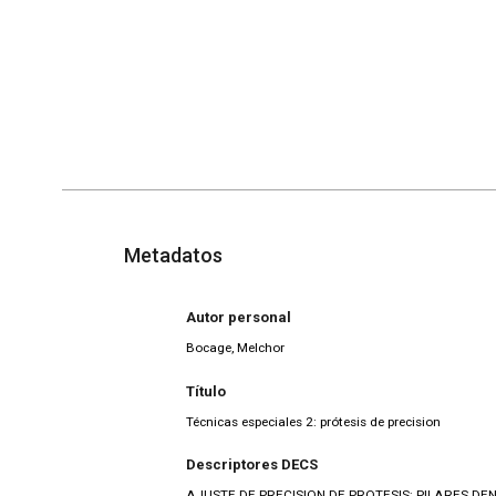
Metadatos
Autor personal
Bocage, Melchor
Título
Técnicas especiales 2: prótesis de precision
Descriptores DECS
AJUSTE DE PRECISION DE PROTESIS; PILARES DEN