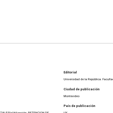
Editorial
Universidad de la República. Facult
Ciudad de publicación
Montevideo
País de publicación
TALES^sUtilización; RETENCION DE
UY