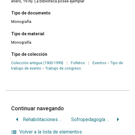
enero, 1976). La biblioteca posee ejemplar
Tipo de documento
Monografía
Tipo de material
Monografía
Tipo de colección
Colección antigua (1900-1999)
|
Folletos
|
Eventos
>
Tipo de
trabajo de evento
>
Trabajo de congreso
Continuar navegando
Rehabilitaciones dentarias: anclajes coronarios y endodónticos para restauraciones individuales, puentes y ferulas. Casos clínicos
Sofropedagogía pediátrica
Volver a la lista de elementos