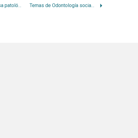
Resorción osea.bolsa patológica y acc
Temas de Odontología social/ Cátedra de Odontología social (folleto)