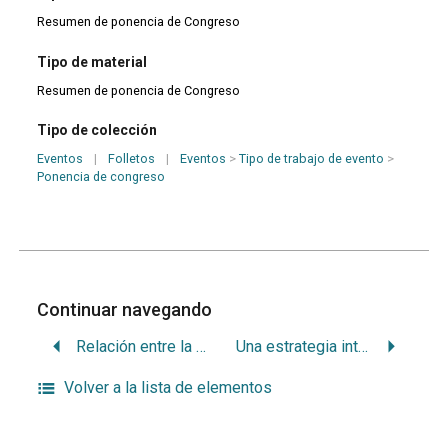
Resumen de ponencia de Congreso
Tipo de material
Resumen de ponencia de Congreso
Tipo de colección
Eventos
|
Folletos
|
Eventos
>
Tipo de trabajo de evento
>
Ponencia de congreso
Continuar navegando
Relación entre la utilización de dentífricos fluorados y el índice CEOD en niños de 2 a 5 años de Montevideo, Uruguay
Una estrategia interdisciplinaria para la formación de grado en la atención odontológica de niños y adolescentes
Volver a la lista de elementos