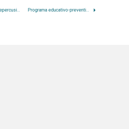
Anorexia y bulimia: repercusiones en la cavidad bucal
Programa educativo-preventivo-asistencial 2004-2005. Jardin de infantes no.215 ‘Gabriela Mistral’