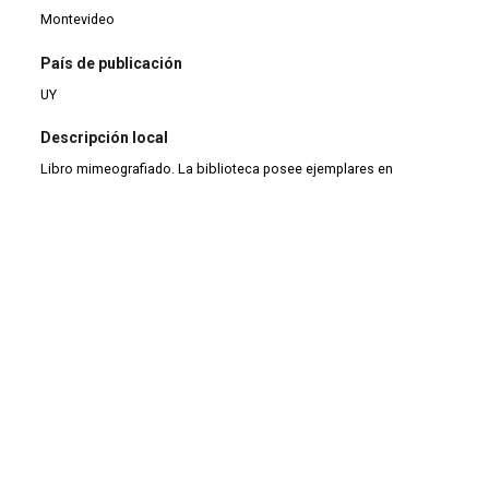
Montevideo
País de publicación
UY
Descripción local
Libro mimeografiado. La biblioteca posee ejemplares en
colección de BNO. Ejemplar donado por Celeste Albisu en 1977.
Tipo de documento
Monografía
Tipo de material
Monografía
Tipo de colección
Colección antigua (1900-1999)
|
Libros