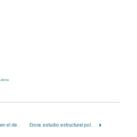
Libros
Articulado protetico en el desdentado total: técnicas para su obtención
Encia: estudio estructural polarizado a la infancia