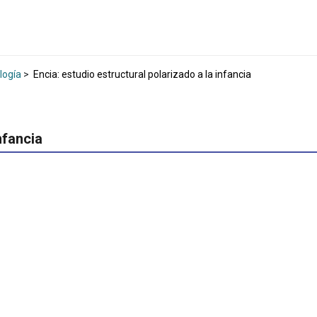
logía
>
Encia: estudio estructural polarizado a la infancia
nfancia