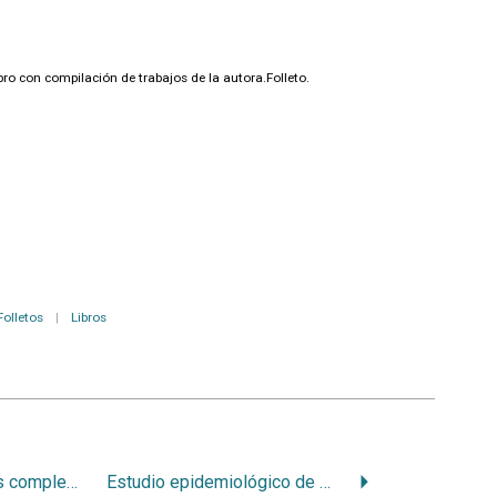
ro con compilación de trabajos de la autora.Folleto.
Folletos
|
Libros
Oclusión en prótesis completa
Estudio epidemiológico de maloclusiones: frecuencia de maloclusiones en niños de 1er. Año escolar