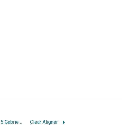
Jadín de infantes 215 Gabriela Mistral. Programa educativo preventivo asistencial 2011
Clear Aligner