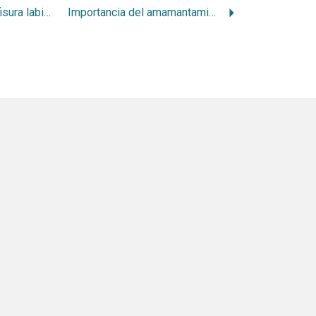
El niño portador de fisura labio-alveolo-palatina: su enfoque multidisciplinario
Importancia del amamantamiento en el desarrollo bucomaxilofacial