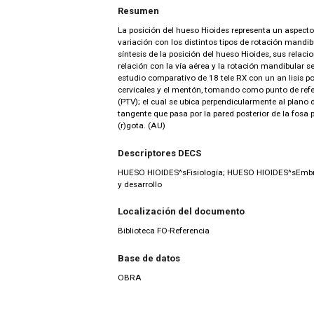
Resumen
La posición del hueso Hioides representa un aspect
variación con los distintos tipos de rotación mandibu
síntesis de la posición del hueso Hioides, sus relac
relación con la vía aérea y la rotación mandibular se
estudio comparativo de 18 tele RX con un an lisis po
cervicales y el mentón, tomando como punto de refer
(PTV); el cual se ubica perpendicularmente al plano 
tangente que pasa por la pared posterior de la fosa
(r)gota. (AU)
Descriptores DECS
HUESO HIOIDES^sFisiología; HUESO HIOIDES^sEmb
y desarrollo
Localización del documento
Biblioteca FO-Referencia
Base de datos
OBRA