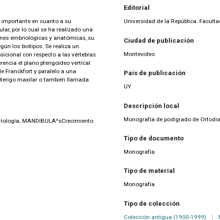
Editorial
o importante en cuanto a su
Universidad de la República. Facul
lar, por lo cual se ha realizado una
iones embriológicas y anatómicas, su
Ciudad de publicación
gún los biotipos. Se realiza un
Montevideo
sicional con respecto a las vértebras
encia el plano pterigoideo vertical
de Franckfort y paralelo a una
País de publicación
 pterigo maxilar o también llamada
UY
Descripción local
Monografía de postgrado de Ortodo
riología; MANDIBULA^sCrecimiento
Tipo de documento
Monografía
Tipo de material
Monografía
Tipo de colección
Colección antigua (1900-1999)
|