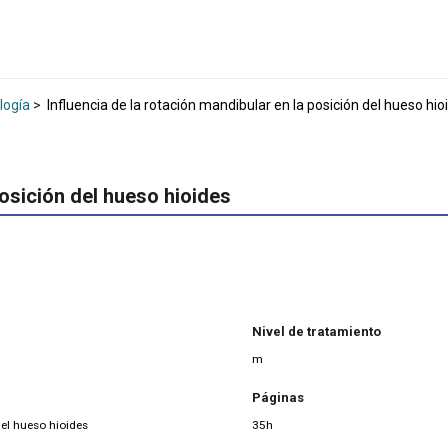
logía
>
Influencia de la rotación mandibular en la posición del hueso hio
posición del hueso hioides
Nivel de tratamiento
m
Páginas
del hueso hioides
35h