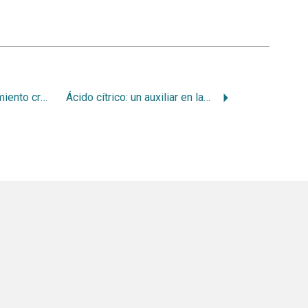
Predicción de crecimiento craneofacial: actualización bibliográfica
Ácido cítrico: un auxiliar en la formación de nueva inserción