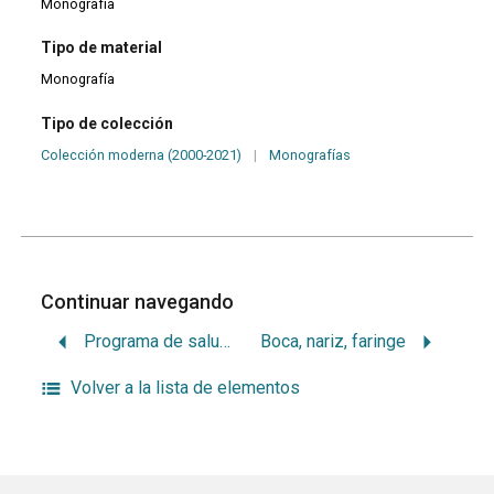
Monografía
Tipo de material
Monografía
Tipo de colección
Colección moderna (2000-2021)
|
Monografías
Continuar navegando
Programa de salud bucal: jardin de infantes no. 218, ‘Maria Clara Zabala’
Boca, nariz, faringe
Volver a la lista de elementos