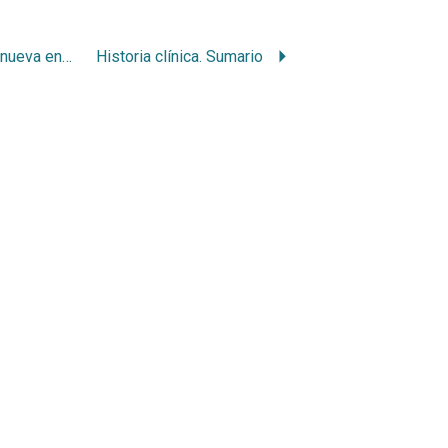
Absceso de brodie: nueva entidad patológica de los maxilares
Historia clínica. Sumario