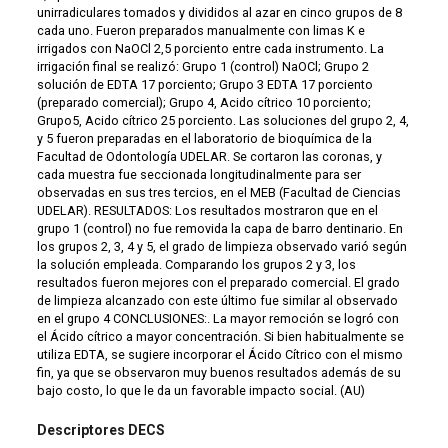
unirradiculares tomados y divididos al azar en cinco grupos de 8
cada uno. Fueron preparados manualmente con limas K e
irrigados con NaOCl 2,5 porciento entre cada instrumento. La
irrigación final se realizó: Grupo 1 (control) NaOCl; Grupo 2
solución de EDTA 17 porciento; Grupo 3 EDTA 17 porciento
(preparado comercial); Grupo 4, Acido cítrico 10 porciento;
Grupo5, Acido cítrico 25 porciento. Las soluciones del grupo 2, 4,
y 5 fueron preparadas en el laboratorio de bioquímica de la
Facultad de Odontología UDELAR. Se cortaron las coronas, y
cada muestra fue seccionada longitudinalmente para ser
observadas en sus tres tercios, en el MEB (Facultad de Ciencias
UDELAR). RESULTADOS: Los resultados mostraron que en el
grupo 1 (control) no fue removida la capa de barro dentinario. En
los grupos 2, 3, 4 y 5, el grado de limpieza observado varió según
la solución empleada. Comparando los grupos 2 y 3, los
resultados fueron mejores con el preparado comercial. El grado
de limpieza alcanzado con este último fue similar al observado
en el grupo 4 CONCLUSIONES:. La mayor remoción se logró con
el Ácido cítrico a mayor concentración. Si bien habitualmente se
utiliza EDTA, se sugiere incorporar el Ácido Cítrico con el mismo
fin, ya que se observaron muy buenos resultados además de su
bajo costo, lo que le da un favorable impacto social. (AU)
Descriptores DECS