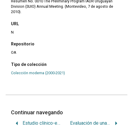
Resumen No. 0010 The Preliminary Program IADR Uruguayan
Division (SUIO) Annual Meeting. (Montevideo, 7 de agosto de
2010).
URL
N
Repositorio
OA
Tipo de colección
Colección moderna (2000-2021)
Continuar navegando
Estudio clínico-epidemiológico del diagnóstico temprano con La técnica de citología exfoliativa de la candidiasis bucal en el Síndrome de Down.
Evaluación de una nueva estrategia docente para estudiantes de UDA 5 y 6 del curso de morfofunción. Estudio piloto