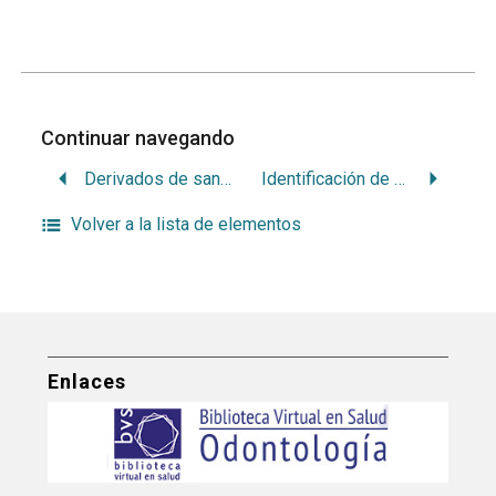
Continuar navegando
Derivados de sangre venoso como sustitutos del suero fetal bovino para células madre mesenquímicas: una sistematica scoping review
Identificación de modelos de probabilidad para de los componentes c, p y o del cpo–d en una encuesta poblacional en salud bucal
Volver a la lista de elementos
Enlaces