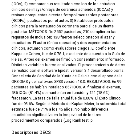
(IOOs); 2) comparar sus resultados con los de los estudios
clínicos de inlays/onlays de cerámica adheridos (IOCAs) y
resinas compuestas directas fotopolimerizables posteriores
(RCDPs), publicados por el autor; 3) Establecer protocolos
clínicos para la restauración coronaria parcial de un diente
posterior. MÉTODOS: De 2552 pacientes, 210 cumplieron los
requisitos de inclusión; 138 fueron seleccionados al azar y
estudiados. El autor (único operador) y dos experimentados
clínicos, actuaron como evaluadores ciegos. El coeficiente
Kappa de Cohen, fue de 0.78-1; excelente de acuerdo a la Guía de
Fleiss. Antes del examen se firmó un consentimiento informado.
Distintas variables fueron analizadas. El procesamiento de datos
se realizó con el software Epidat, versión 3.1 desarrollado por la
Consellería de Sanidad de la Xunta de Galicia con el apoyo de la
OPS-OMS y del software SPSS versión 13.0. RESULTADOS: En 99
pacientes se habían instalado 657 IOOs. Al finalizar el examen,
536 IOOs (81.4%) se mantenían en función y 121 (18.6%)
fracasaron. La tasa de falla anual fue de 0.08%. El Éxito Clínico
fue de 93.6%. Según el Método de Kaplan-Meier, la sobrevida total
estimada fue de 71% a los 46 años. No hubo diferencia
estadística significativa en la longevidad de los tres
procedimientos comparados (Log Rank test, p
Descriptores DECS