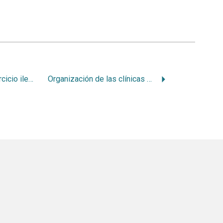
La represión del ejercicio ilegal de la Odontología en el Uruguay
Organización de las clínicas odontológicas en los servicios de asistencia y prevención antituberculosa del Uruguay