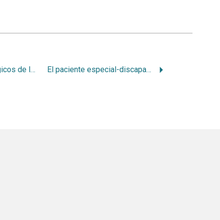
Fundamentos biológicos de la odontopediatría restauradora
El paciente especial-discapacitado