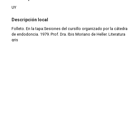
UY
Descripción local
Folleto. En la tapa:Sesiones del cursillo organizado por la cátedra
de endodoncia. 1979. Prof. Dra. Ibis Moriano de Heller. Literatura
gris
Tipo de documento
Monografía
Tipo de material
Monografía
Tipo de colección
Colección antigua (1900-1999)
|
Folletos