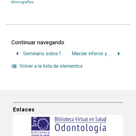
Monografías
Continuar navegando
Seminario sobre formación del odontólogo como cirujano bucomaxilofacial (1988 dic. 2-3:Punta del Este)
Maxilar inferior y articulación temporomandibular: enfoque ortopédico
Volver a la lista de elementos
Enlaces