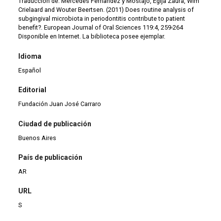
Traducción de: Mercedes Fernandez y Mostajo, Egija Zaura, Wim
Crielaard and Wouter Beertsen. (2011) Does routine analysis of
subgingival microbiota in periodontitis contribute to patient
benefit?. European Journal of Oral Sciences 119:4, 259-264
Disponible en Internet. La biblioteca posee ejemplar.
Idioma
Español
Editorial
Fundación Juan José Carraro
Ciudad de publicación
Buenos Aires
País de publicación
AR
URL
S