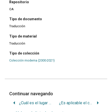
Repositorio
OA
Tipo de documento
Traducción
Tipo de material
Traducción
Tipo de colección
Colección moderna (2000-2021)
Continuar navegando
¿Cuál es el lugar de los padres en la consulta dental?: una situación difícil de manejar
¿Es aplicable el cefalograma de Ricketts en diferentes poblaciones?