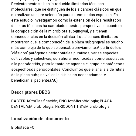
Recientemente se han introducido ilimitadas técnicas
moleculares, que se distinguen de los alcances clásicos en que
no realizan una pre-selección para determinadas especies. En
este estudio investigamos como la extensión de los resultados
de estas técnicas ha cambiado nuestra perspectiva en cuanto a
la composición de la microbiota subgingival, y si tienen
consecuencias en la decisión clínica. Los alcances ilimitados
mostraron que la composición de la placa subgingival es mucho
más compleja de lo que se pensaba previamente.A partir de los
'clásicos' patógenos periodontales putativos, varias especies
cultivables y selectivas, son ahora reconocidas como asociadas
a la periodontitis, y por lo tanto se agranda el grupo de patógenos
sospechosos periodontales. Concluímos que el análisis de rutina
de la placa subgingival en la clínica no necesariamente
benefician al paciente.(AU)
Descriptores DECS
BACTERIAS^sClasificación; ENCIA^sMicrobiología; PLACA
DENTAL^sMicrobiología; PERIODONTITIS^sMicrobiología
Localización del documento
Biblioteca FO