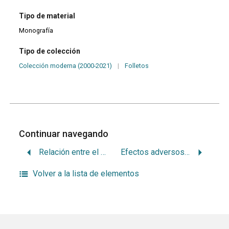
Tipo de material
Monografía
Tipo de colección
Colección moderna (2000-2021)
|
Folletos
Continuar navegando
Relación entre el control de la infección de caries y el estado del primer molar permanente en niños de 5 años : ensayo de investigación 2004-2005
Efectos adversos de los blanqueamientos dentales sobre los tejidos dentarios y peridentarios
Volver a la lista de elementos